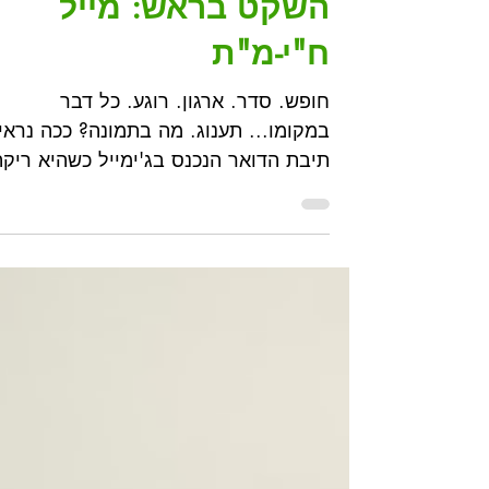
על השקט בדוא"ל ועל
השקט בראש: מייל
ח"י-מ"ת
חופש. סדר. ארגון. רוגע. כל דבר
במקומו... תענוג. מה בתמונה? ככה נרא
תיבת הדואר הנכנס בג'ימייל כשהיא ריקה
אז מה הסיפור? ככה אני מתנהל