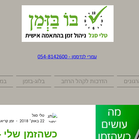
עמרי לנדסמן - 054-8142600
גונים
הדרכות לקהל הרחב
בלוג-בזמן
במד
טלי סגל
22 באוק׳ 2018
זמן קריאה 2 דק
כשהזמן שלי -