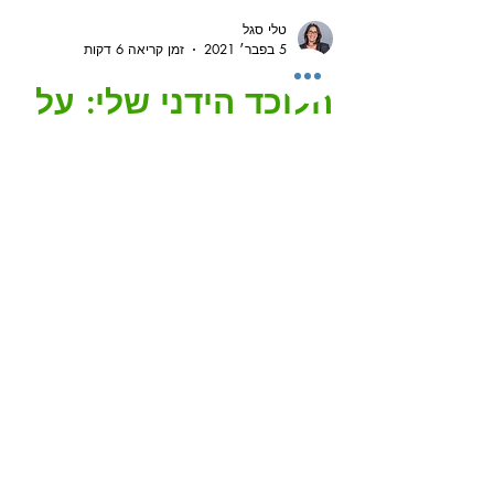
טלי סגל
5 בפבר׳ 2021
זמן קריאה 6 דקות
הלוכד הידני שלי: על
ניהול מחברת-שוטף
תפקידה של מערכת הלכידה בניהול
משימות מעטים יודעים זאת עליי, אבל
בראש שלי מתחוללת רוב הזמן סופה של
מחשבות, רעיונות, עם מאות פרטים לזכו
-...