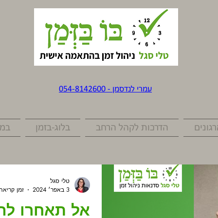
עמרי לנדסמן - 054-8142600
גונים
הדרכות לקהל הרחב
בלוג-בזמן
במד
טלי סגל
3 באפר׳ 2024
זמן קריאה 7 דקו
אל תאחרו לה