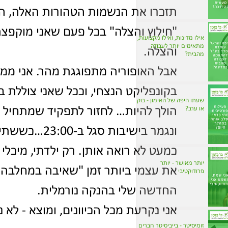
תזכרו את הנשמות הטהורות האלה, הם ע
"חילוץ והצלה" בכל פעם שאני מוקפצת
אילו מדינות, ואילו מקצועות,
מתאימים יותר לעבודה
והצלה.
מהבית?
אבל האופוריה מתפוגגת מהר. אני ממש
בקונפליקט הנצחי, וככל שאני צוללת ב
שעתו היפה של האימון - בוקר
או ערב?
ונגמר בישיבות
כמעט לא רואה אותן. רק ילדתי, מיכלי 
יותר מאושר - יותר
את עצמי ביותר זמן "שאיבה במחלבה" 
פרודוקטיבי
החדשה שלי בהנקה נורמלית.
אני נקרעת מכל הכיוונים, ומוצא - לא 
זומיסיטר - בייביסיטר חברים