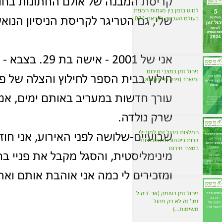
לנווט בזמן בין מגמות המפתח
שלי, גם הטריגר לקריסת הניסיון הנואש
בעולם העבודה לקראת 2024
אני של 2001 -
ניהול זמן במצבי חירום
חילוץ בבית הספר לחילוץ והצלה של פיק
ומשבר (פרק בפודקאסט)
עורך חדשות במעריב באותם ימים, אמא
שרק נולדה. 
המלצות ניהול זמן למובילי
שבועיים-שלושה לפני האירוע, אני חו
זירות ביטחוניות ואזרחיות
במצבי חירום
מינימליסטית, והסגל מקבל את פניי ב
ומזכירים לי כמה אני אוהבת אותם וא
ניהול זמן בעומק (או: 'ניהול
זמן' זה לא רק ניהול
משימות...)