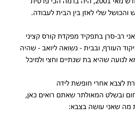
קריסת המבנה של אולם החתונות בחודש מאי 2001, היה ברמה הכי פרטית 
 והכושל שלי לאזן בין הבית לעבודה.
 אישה בת 29. בצבא - אני רב-סרן בתפקיד מפקדת קורס קציני 
וד העורף, ובבית - נשואה ליואב - שהיה 
 לנועה שהיא בת שנתיים וחצי ולמיכל 
זרת לצבא אחרי חופשת לידה 
חום ובשלט המאולתר שאתם רואים כאן, 
ת מה שאני עושה בצבא: