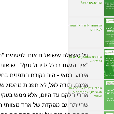
ומה עושים איתה?
אל תאחרו להוריד את המדריך
למאחרים
על השאלה ששואלים אותי לפעמים "מה
איזון בית עבודה: הָיֹה היה לפני
23 שנה...
"איך הגעת בכלל לניהול זמן?" יש אותה
אירוע ורסאי - היה נקודת התפנית בחי
אמנם, תודה לאל, לא תפנית מהסוג שח
איך זה, שדווקא את מה שהכי
חשוב לנו, אנחנו דוחקים
אחרי חלקם עד היום, אלא ממש בעקיפי
הצידה?
שהייתה גם מפקדת של אחד מצוותי החי