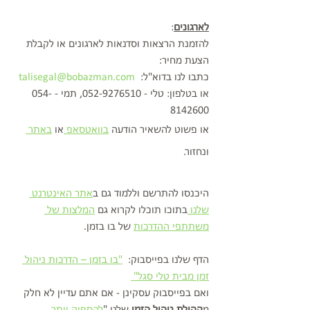
לארגונים
:
להזמנת הרצאות וסדנאות לארגונים או לקבלת 
הצעת מחיר: 
כתבו לנו בדוא"ל:  
talisegal@bobazman.com
או בטלפון: טלי - 052-9276510, תמי - 054-
8142600
או פשוט להשאיר הודעה 
בוואטסאפ 
או 
באתר 
ונחזור.
היכנסו להתרשם וללמוד גם ב
אתר האינטרנט 
שלנו 
בתוכו תוכלו לקרוא גם 
המלצות של 
משתתפי ההדרכות
 של בו בזמן.
הדף שלנו בפייסבוק:  
"בו בזמן – הדרכות ניהול 
זמן מבית טלי סגל" 
ואם בפייסבוק עסקינן - אם אתם עדיין לא חלק 
מ
קהילת ניהול הזמן 
שלנו "
להספיק יותר 